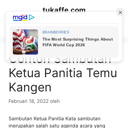
Langsung
tukaffe.com
ke
isi
Menu
Contoh Sambutan
Ketua Panitia Temu
Kangen
Februari 18, 2022
oleh
Sambutan Ketua Panitia Kata sambutan
merupakan salah satu agenda acara yang