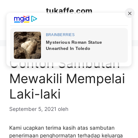
Langsung
tukaffe.com
ke
isi
Menu
Contoh Sambutan
Mewakili Mempelai
Laki-laki
September 5, 2021
oleh
Kami ucapkan terima kasih atas sambutan
penerimaan penghormatan terhadap keluarga