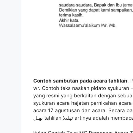
Contoh sambutan pada acara tahlilan
. 
wr. Contoh teks naskah pidato syukuran
yang resmi yang berkaitan dengan sebuah
syukuran acara hajatan pernikahan acara
acara 17 agustusan dan acara. Secara bahasa tahl
يهلل tahlilan تهليلا artinya adalah m
Itulah Contoh Teks MC Pembawa Acara Ta