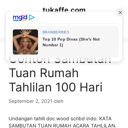
Langsung
tukaffe.com
ke
isi
Menu
Contoh Sambutan
Tuan Rumah
Tahlilan 100 Hari
September 2, 2021
oleh
Undangan tahlil doc wood scribd indo. KATA
SAMBUTAN TUAN RUMAH ACARA TAHLILAN.