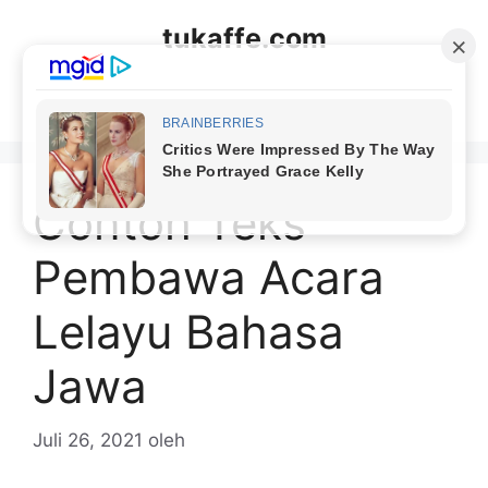
Langsung
tukaffe.com
ke
isi
Menu
Contoh Teks
Pembawa Acara
Lelayu Bahasa
Jawa
Juli 26, 2021
oleh