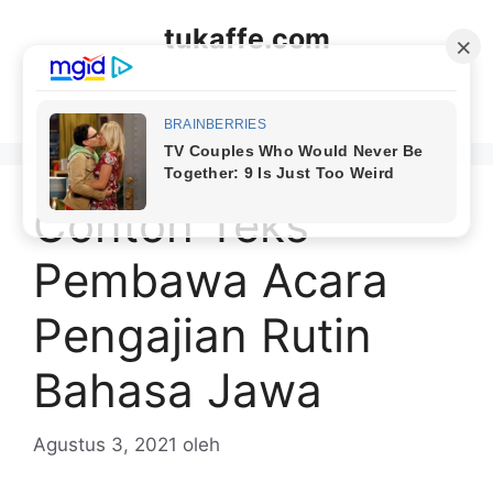
Langsung
tukaffe.com
ke
isi
Menu
Contoh Teks
Pembawa Acara
Pengajian Rutin
Bahasa Jawa
Agustus 3, 2021
oleh