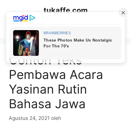
Langsung
tukaffe.com
ke
isi
Menu
Contoh Teks
Pembawa Acara
Yasinan Rutin
Bahasa Jawa
Agustus 24, 2021
oleh