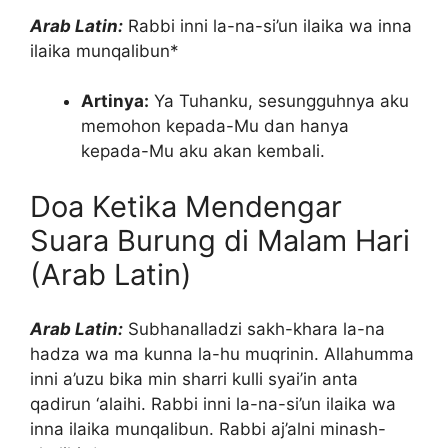
Arab Latin:
Rabbi inni la-na-si’un ilaika wa inna
ilaika munqalibun*
Artinya:
Ya Tuhanku, sesungguhnya aku
memohon kepada-Mu dan hanya
kepada-Mu aku akan kembali.
Doa Ketika Mendengar
Suara Burung di Malam Hari
(Arab Latin)
Arab Latin:
Subhanalladzi sakh-khara la-na
hadza wa ma kunna la-hu muqrinin. Allahumma
inni a’uzu bika min sharri kulli syai’in anta
qadirun ‘alaihi. Rabbi inni la-na-si’un ilaika wa
inna ilaika munqalibun. Rabbi aj’alni minash-