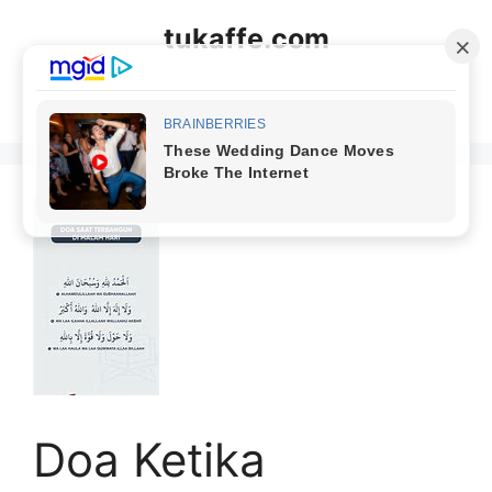
Langsung
tukaffe.com
ke
isi
Menu
Doa Ketika