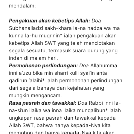
mendalam:
Pengakuan akan kebetips Allah:
Doa
Subhanalladzi sakh-khara la-na hadza wa ma
kunna la-hu muqrinin* ialah pengakuan akan
kebetips Allah SWT yang telah menciptakan
segala sesuatu, termasuk suara burung yang
indah di malam hari.
Permohonan perlindungan:
Doa
Allahumma
inni a’uzu bika min sharri kulli syai’in anta
qadirun ‘alaihi* ialah permohonan perlindungan
dari segala bahaya dan kejahatan yang
mungkin mengancam.
Rasa pasrah dan tawakkal:
Doa
Rabbi inni la-
na-si’un ilaika wa inna ilaika munqalibun* ialah
ungkapan rasa pasrah dan tawakkal kepada
Allah SWT, bahwa hanya kepada-Nya kita
memohon dan hanya kepada-Nya kita akan