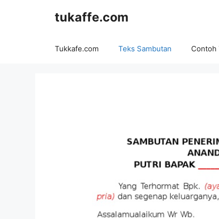
Langsung
tukaffe.com
ke
isi
Tukkafe.com
Teks Sambutan
Contoh