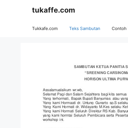
Langsung
tukaffe.com
ke
isi
Tukkafe.com
Teks Sambutan
Contoh