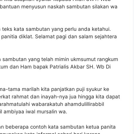
h bantuan menyusun naskah sambutan silakan wa
m teks kata sambutan yang perlu anda ketahui.
anitia diklat. Selamat pagi dan salam sejahtera
ata sambutan yang telah mimin ukmsumut rangkum
ukum dan Ham bapak Patrialis Akbar SH. Wb Di
a-tama marilah kita panjatkan puji syukur ke
rkat rahmat dan inayah-nya jua hingga kita dapat
ahmatulahi wabarakatuh ahamdulillirabbil
l ambiyaa iwal mursalin wa.
an beberapa contoh kata sambutan ketua panita