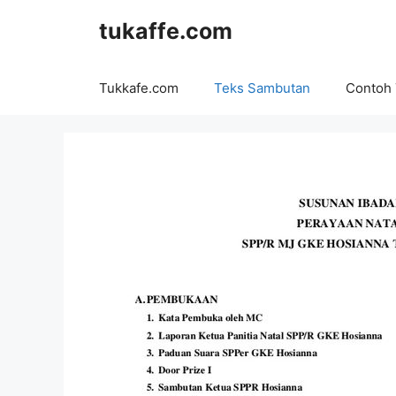
Langsung
tukaffe.com
ke
isi
Tukkafe.com
Teks Sambutan
Contoh