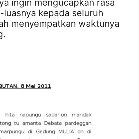
aya ingin mengucapkan rasa
s-luasnya kepada seluruh
lah menyempatkan waktunya
g.