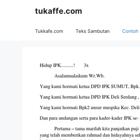
Langsung
tukaffe.com
ke
isi
Tukkafe.com
Teks Sambutan
Contoh