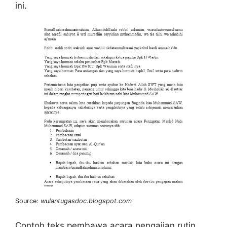
ini.
Source:
wulantugasdoc.blogspot.com
Contoh teks pembawa acara pengajian rutin