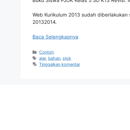
Buku Siswa PJOK Kelas 5 SD K13 Revisi.
Web Kurikulum 2013 sudah diberlakukan s
20132014.
Baca Selengkapnya
Kategori
Contoh
Tag
ajar
,
bahan
,
pjok
Tinggalkan komentar