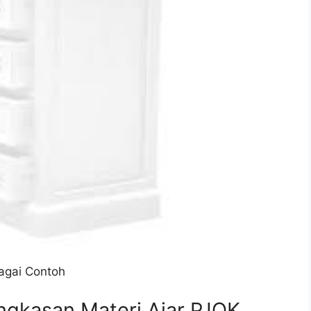
agai Contoh
gkasan Materi Ajar PJOK