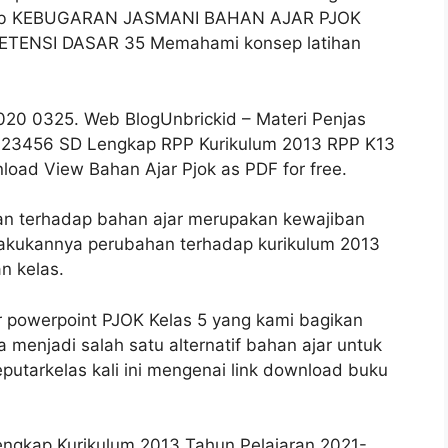
 Web KEBUGARAN JASMANI BAHAN AJAR PJOK
TENSI DASAR 35 Memahami konsep latihan
 0325. Web BlogUnbrickid – Materi Penjas
 123456 SD Lengkap RPP Kurikulum 2013 RPP K13
ad View Bahan Ajar Pjok as PDF for free.
an terhadap bahan ajar merupakan kewajiban
rlakukannya perubahan terhadap kurikulum 2013
an kelas.
 powerpoint PJOK Kelas 5 yang kami bagikan
menjadi salah satu alternatif bahan ajar untuk
eputarkelas kali ini mengenai link download buku
ngkap Kurikulum 2013 Tahun Pelajaran 2021-