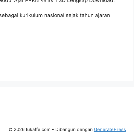
 Modul Ajar PPKN Kelas 1 SD Lengkap Download.
ebagai kurikulum nasional sejak tahun ajaran
© 2026 tukaffe.com
• Dibangun dengan
GeneratePress