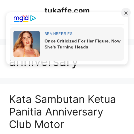
Langsung
tukaffe.com
ke
isi
Menu
anniversary
Kata Sambutan Ketua
Panitia Anniversary
Club Motor