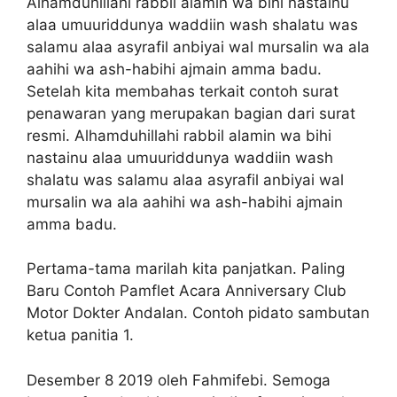
Alhamduhillahi rabbil alamin wa bihi nastainu
alaa umuuriddunya waddiin wash shalatu was
salamu alaa asyrafil anbiyai wal mursalin wa ala
aahihi wa ash-habihi ajmain amma badu.
Setelah kita membahas terkait contoh surat
penawaran yang merupakan bagian dari surat
resmi. Alhamduhillahi rabbil alamin wa bihi
nastainu alaa umuuriddunya waddiin wash
shalatu was salamu alaa asyrafil anbiyai wal
mursalin wa ala aahihi wa ash-habihi ajmain
amma badu.
Pertama-tama marilah kita panjatkan. Paling
Baru Contoh Pamflet Acara Anniversary Club
Motor Dokter Andalan. Contoh pidato sambutan
ketua panitia 1.
Desember 8 2019 oleh Fahmifebi. Semoga