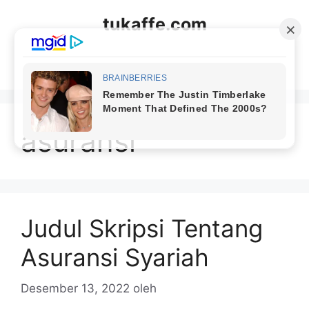
Langsung
tukaffe.com
ke
isi
Menu
asuransi
Judul Skripsi Tentang
Asuransi Syariah
Desember 13, 2022
oleh