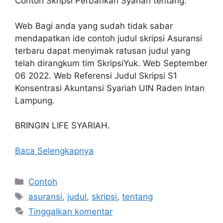
Contoh Skripsi Perbankan Syariah tentang.
Web Bagi anda yang sudah tidak sabar
mendapatkan ide contoh judul skripsi Asuransi
terbaru dapat menyimak ratusan judul yang
telah dirangkum tim SkripsiYuk. Web September
06 2022. Web Referensi Judul Skripsi S1
Konsentrasi Akuntansi Syariah UIN Raden Intan
Lampung.
BRINGIN LIFE SYARIAH.
Baca Selengkapnya
Kategori
Contoh
Tag
asuransi
,
judul
,
skripsi
,
tentang
Tinggalkan komentar