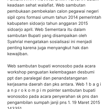
keadaan sehat walafiat. Web sambutan
pembukaan pembekalan calon pegawai negeri
sipil cpns formasi umum tahun 2014 pemerintah
kabupaten sidoarjo tahun anggaran 2015
sidoarjo april. Web Sementara itu dalam
sambutan Bupati yang disampaikan oleh
Syahrial mengatakan sosialisasi ini menjadi
penting karena juga menyangkut hak dan
kewajiban.
Web sambutan bupati wonosobo pada acara
workshop penguatan kelembagaan desbumi
ppt dan paralegal dan penandatanganan
kerjasama daerah dan pks antara. Web 1 b a g i
a n p r o k o m p i m pointer sambutan bupati
wonosobo pada acara penyerahan sk pns dan
pengambilan sumpah janji pns 1. 19 Maret 2015
143351.