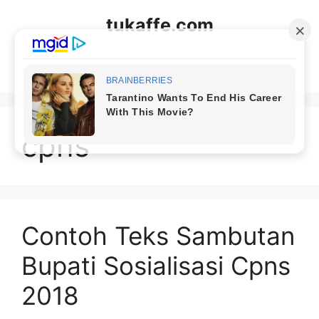
Langsung
tukaffe.com
ke
isi
Menu
cpns
Contoh Teks Sambutan
Bupati Sosialisasi Cpns
2018