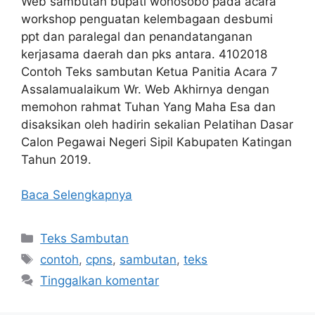
Web sambutan bupati wonosobo pada acara
workshop penguatan kelembagaan desbumi
ppt dan paralegal dan penandatanganan
kerjasama daerah dan pks antara. 4102018
Contoh Teks sambutan Ketua Panitia Acara 7
Assalamualaikum Wr. Web Akhirnya dengan
memohon rahmat Tuhan Yang Maha Esa dan
disaksikan oleh hadirin sekalian Pelatihan Dasar
Calon Pegawai Negeri Sipil Kabupaten Katingan
Tahun 2019.
Baca Selengkapnya
Kategori
Teks Sambutan
Tag
contoh
,
cpns
,
sambutan
,
teks
Tinggalkan komentar