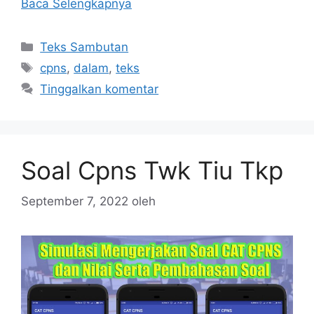
Baca Selengkapnya
Kategori
Teks Sambutan
Tag
cpns
,
dalam
,
teks
Tinggalkan komentar
Soal Cpns Twk Tiu Tkp
September 7, 2022
oleh