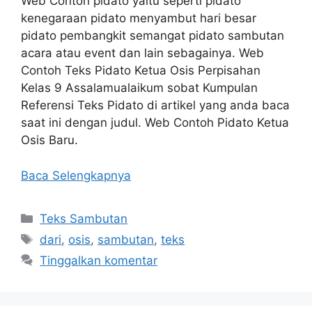
Web Contoh pidato yaitu seperti pidato
kenegaraan pidato menyambut hari besar
pidato pembangkit semangat pidato sambutan
acara atau event dan lain sebagainya. Web
Contoh Teks Pidato Ketua Osis Perpisahan
Kelas 9 Assalamualaikum sobat Kumpulan
Referensi Teks Pidato di artikel yang anda baca
saat ini dengan judul. Web Contoh Pidato Ketua
Osis Baru.
Baca Selengkapnya
Kategori
Teks Sambutan
Tag
dari
,
osis
,
sambutan
,
teks
Tinggalkan komentar