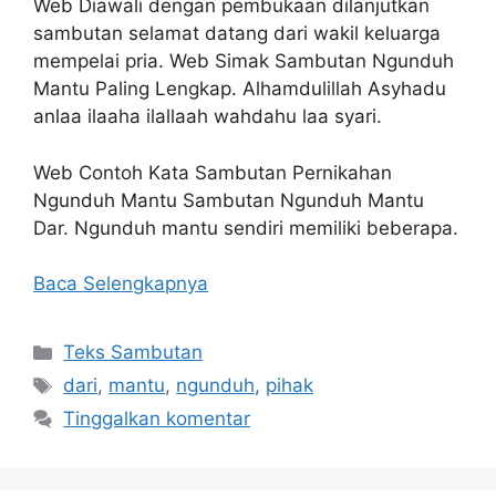
Web Diawali dengan pembukaan dilanjutkan
sambutan selamat datang dari wakil keluarga
mempelai pria. Web Simak Sambutan Ngunduh
Mantu Paling Lengkap. Alhamdulillah Asyhadu
anlaa ilaaha ilallaah wahdahu laa syari.
Web Contoh Kata Sambutan Pernikahan
Ngunduh Mantu Sambutan Ngunduh Mantu
Dar. Ngunduh mantu sendiri memiliki beberapa.
Baca Selengkapnya
Kategori
Teks Sambutan
Tag
dari
,
mantu
,
ngunduh
,
pihak
Tinggalkan komentar