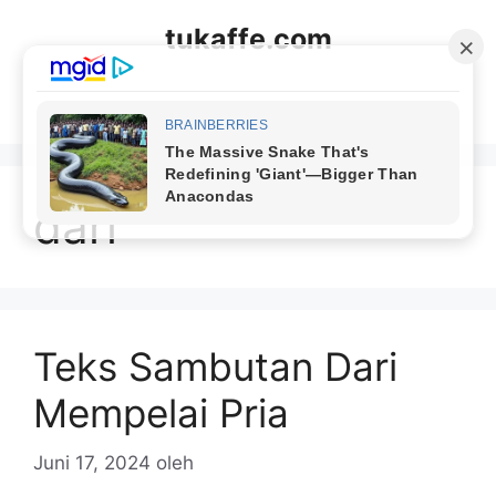
Langsung
tukaffe.com
ke
isi
Menu
dari
Teks Sambutan Dari
Mempelai Pria
Juni 17, 2024
oleh