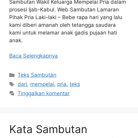
Sambutan Wakil Keluarga Mempelai Pria dalam
prosesi Ijab-Kabul. Web Sambutan Lamaran
Pihak Pria Laki-laki – Bebe rapa hari yang lalu
kami diberi amanah oleh tetangga saudara
kami untuk melamar anak gadis pujaan hati
anak.
Baca Selengkapnya
Kategori
Teks Sambutan
Tag
dari
,
mempelai
,
pria
,
teks
Tinggalkan komentar
Kata Sambutan