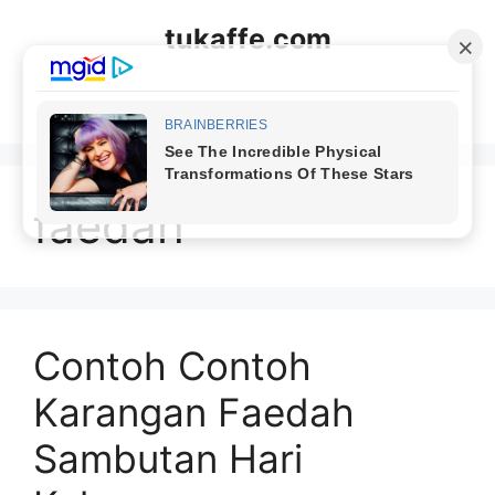
Langsung
tukaffe.com
ke
isi
Menu
faedah
Contoh Contoh
Karangan Faedah
Sambutan Hari