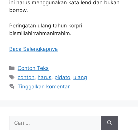
ini harus menggunakan kata lend dan bukan
borrow.
Peringatan ulang tahun korpri
bismillahirrahmanirrahim.
Baca Selengkapnya
Kategori
Contoh Teks
Tag
contoh
,
harus
,
pidato
,
ulang
Tinggalkan komentar
Cari
untuk: