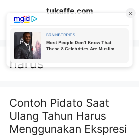
Langsung
tukaffe.com
ke
isi
Menu
harus
Contoh Pidato Saat
Ulang Tahun Harus
Menggunakan Ekspresi