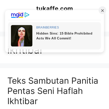
Langsung
tukaffe.com
ke
isi
Menu
ikhtibar
Teks Sambutan Panitia
Pentas Seni Haflah
Ikhtibar