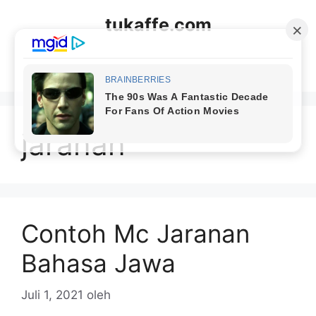
Langsung
tukaffe.com
ke
isi
Menu
jaranan
Contoh Mc Jaranan
Bahasa Jawa
Juli 1, 2021
oleh