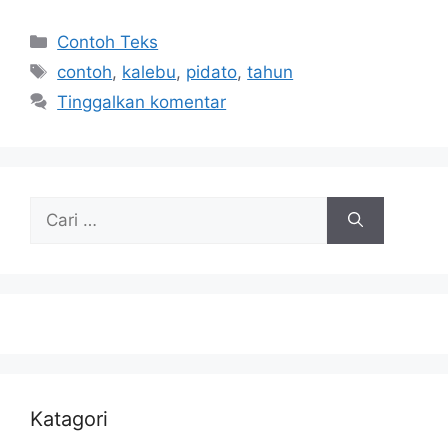
Kategori
Contoh Teks
Tag
contoh
,
kalebu
,
pidato
,
tahun
Tinggalkan komentar
Cari
untuk:
Katagori