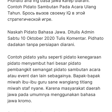
Pidhato ana ing basa jawa karep diarani.
Contoh Pidato Sambutan Pada Acara Ulang
Tahun. Брось вызов своему IQ в этой
стратегической игре.
Naskah Pidato Bahasa Jawa. Ditulis Admin
Sabtu 10 Oktober 2020 Tulis Komentar. Pidhato
dadakan tanpa persiapan diarani.
Contoh pidato yaitu seperti pidato kenegaraan
pidato menyambut hari besar pidato
pembangkit semangat pidato sambutan acara
atau event dan lain sebagainya. Bapak-bapak
miwah ibu-ibu guru sane wangiang titiang
miwah staf nyane. Karena masyarakat daerah
jawa pada umumnya menggunakan bahasa
jawa kromo.