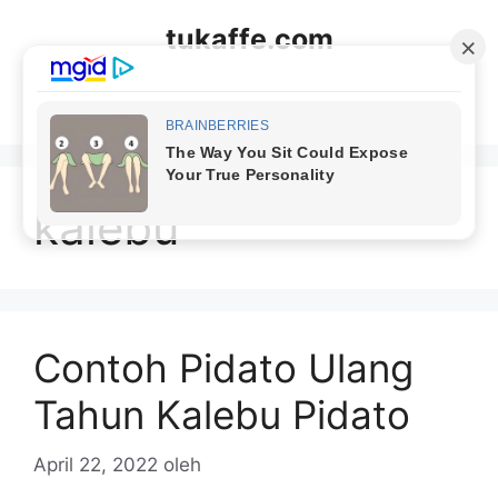
Langsung
tukaffe.com
ke
isi
Menu
kalebu
Contoh Pidato Ulang
Tahun Kalebu Pidato
April 22, 2022
oleh