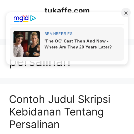
Langsung
tukaffe.com
ke
isi
Menu
persalinan
Contoh Judul Skripsi
Kebidanan Tentang
Persalinan