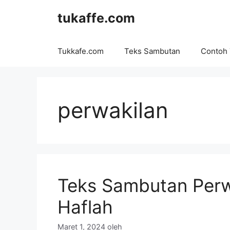
Langsung
tukaffe.com
ke
isi
Tukkafe.com
Teks Sambutan
Contoh
perwakilan
Teks Sambutan Perw
Haflah
Maret 1, 2024
oleh