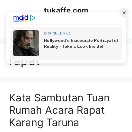
Langsung
tukaffe.com
ke
isi
Menu
rapat
Kata Sambutan Tuan
Rumah Acara Rapat
Karang Taruna