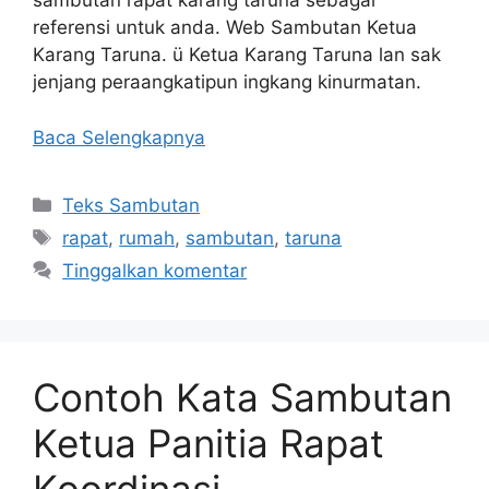
sambutan rapat karang taruna sebagai
referensi untuk anda. Web Sambutan Ketua
Karang Taruna. ü Ketua Karang Taruna lan sak
jenjang peraangkatipun ingkang kinurmatan.
Baca Selengkapnya
Kategori
Teks Sambutan
Tag
rapat
,
rumah
,
sambutan
,
taruna
Tinggalkan komentar
Contoh Kata Sambutan
Ketua Panitia Rapat
Koordinasi