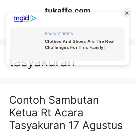
Langsung
tukaffe.com
ke
isi
Menu
tasyakuran
Contoh Sambutan
Ketua Rt Acara
Tasyakuran 17 Agustus