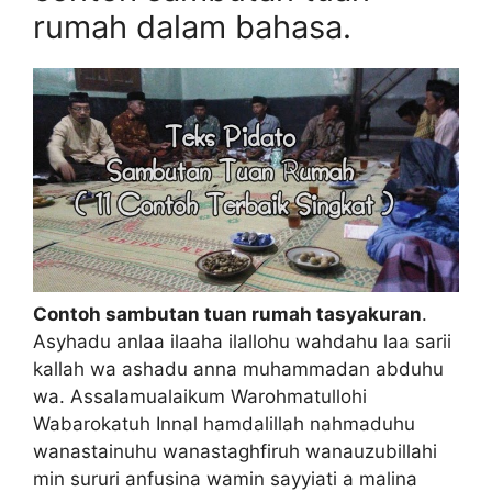
rumah dalam bahasa.
Contoh sambutan tuan rumah tasyakuran
.
Asyhadu anlaa ilaaha ilallohu wahdahu laa sarii
kallah wa ashadu anna muhammadan abduhu
wa. Assalamualaikum Warohmatullohi
Wabarokatuh Innal hamdalillah nahmaduhu
wanastainuhu wanastaghfiruh wanauzubillahi
min sururi anfusina wamin sayyiati a malina