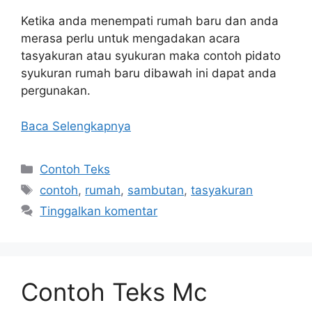
Ketika anda menempati rumah baru dan anda
merasa perlu untuk mengadakan acara
tasyakuran atau syukuran maka contoh pidato
syukuran rumah baru dibawah ini dapat anda
pergunakan.
Baca Selengkapnya
Kategori
Contoh Teks
Tag
contoh
,
rumah
,
sambutan
,
tasyakuran
Tinggalkan komentar
Contoh Teks Mc