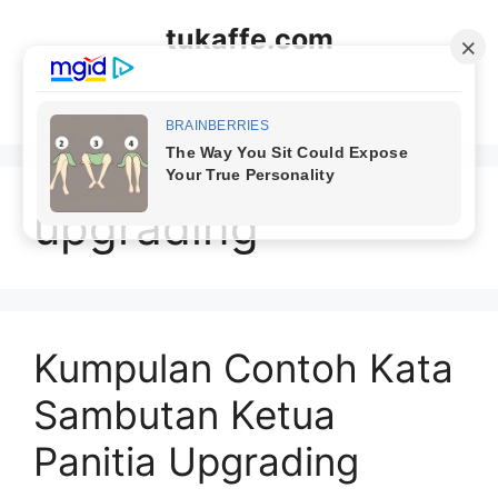
Langsung
tukaffe.com
ke
isi
Menu
upgrading
Kumpulan Contoh Kata
Sambutan Ketua
Panitia Upgrading