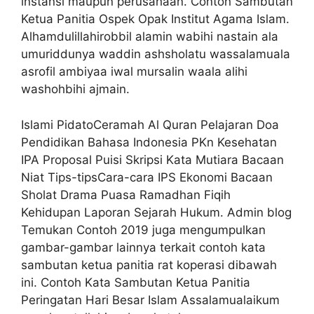
instansi maupun perusahaan. Contoh Sambutan
Ketua Panitia Ospek Opak Institut Agama Islam.
Alhamdulillahirobbil alamin wabihi nastain ala
umuriddunya waddin ashsholatu wassalamuala
asrofil ambiyaa iwal mursalin waala alihi
washohbihi ajmain.
Islami PidatoCeramah Al Quran Pelajaran Doa
Pendidikan Bahasa Indonesia PKn Kesehatan
IPA Proposal Puisi Skripsi Kata Mutiara Bacaan
Niat Tips-tipsCara-cara IPS Ekonomi Bacaan
Sholat Drama Puasa Ramadhan Fiqih
Kehidupan Laporan Sejarah Hukum. Admin blog
Temukan Contoh 2019 juga mengumpulkan
gambar-gambar lainnya terkait contoh kata
sambutan ketua panitia rat koperasi dibawah
ini. Contoh Kata Sambutan Ketua Panitia
Peringatan Hari Besar Islam Assalamualaikum