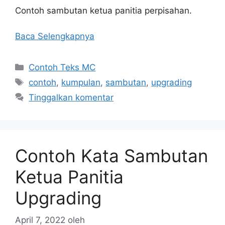
Contoh sambutan ketua panitia perpisahan.
Baca Selengkapnya
Kategori
Contoh Teks MC
Tag
contoh
,
kumpulan
,
sambutan
,
upgrading
Tinggalkan komentar
Contoh Kata Sambutan
Ketua Panitia
Upgrading
April 7, 2022
oleh