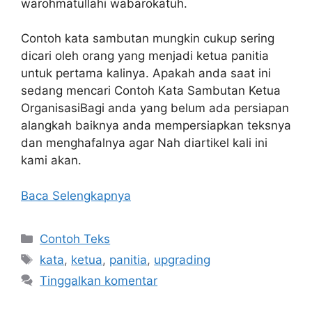
warohmatullahi wabarokatuh.
Contoh kata sambutan mungkin cukup sering
dicari oleh orang yang menjadi ketua panitia
untuk pertama kalinya. Apakah anda saat ini
sedang mencari Contoh Kata Sambutan Ketua
OrganisasiBagi anda yang belum ada persiapan
alangkah baiknya anda mempersiapkan teksnya
dan menghafalnya agar Nah diartikel kali ini
kami akan.
Baca Selengkapnya
Kategori
Contoh Teks
Tag
kata
,
ketua
,
panitia
,
upgrading
Tinggalkan komentar