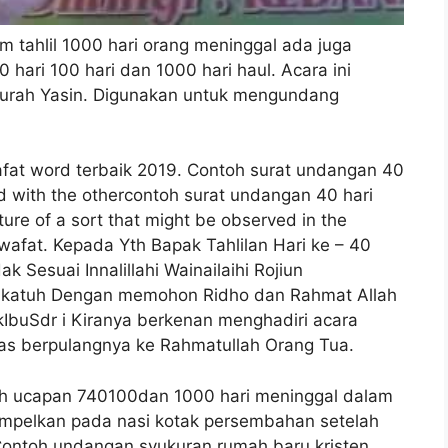
m tahlil 1000 hari orang meninggal ada juga
 40 hari 100 hari dan 1000 hari haul. Acara ini
urah Yasin. Digunakan untuk mengundang
fat word terbaik 2019. Contoh surat undangan 40
d with the othercontoh surat undangan 40 hari
cture of a sort that might be observed in the
 wafat. Kepada Yth Bapak Tahlilan Hari ke – 40
 Sesuai Innalillahi Wainailaihi Rojiun
akatuh Dengan memohon Ridho dan Rahmat Allah
buSdr i Kiranya berkenan menghadiri acara
s berpulangnya ke Rahmatullah Orang Tua.
oh ucapan 740100dan 1000 hari meninggal dalam
empelkan pada nasi kotak persembahan setelah
. Contoh undangan syukuran rumah baru kristen