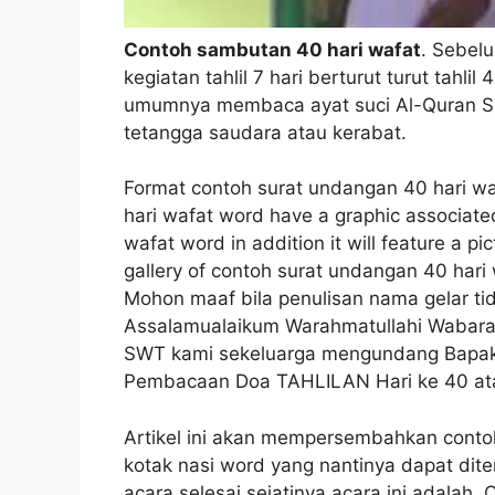
Contoh sambutan 40 hari wafat
. Sebelu
kegiatan tahlil 7 hari berturut turut tahlil
umumnya membaca ayat suci Al-Quran S
tetangga saudara atau kerabat.
Format contoh surat undangan 40 hari wa
hari wafat word have a graphic associate
wafat word in addition it will feature a pi
gallery of contoh surat undangan 40 hari
Mohon maaf bila penulisan nama gelar tidak
Assalamualaikum Warahmatullahi Wabar
SWT kami sekeluarga mengundang BapakI
Pembacaan Doa TAHLILAN Hari ke 40 ata
Artikel ini akan mempersembahkan cont
kotak nasi word yang nantinya dapat dit
acara selesai sejatinya acara ini adalah