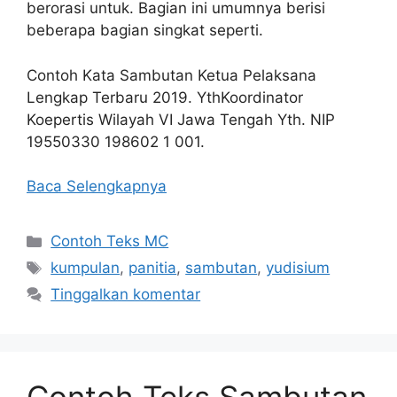
berorasi untuk. Bagian ini umumnya berisi
beberapa bagian singkat seperti.
Contoh Kata Sambutan Ketua Pelaksana
Lengkap Terbaru 2019. YthKoordinator
Koepertis Wilayah VI Jawa Tengah Yth. NIP
19550330 198602 1 001.
Baca Selengkapnya
Kategori
Contoh Teks MC
Tag
kumpulan
,
panitia
,
sambutan
,
yudisium
Tinggalkan komentar