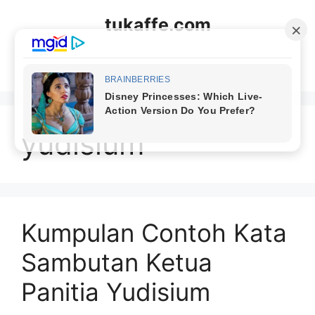
Langsung
tukaffe.com
ke
isi
Menu
yudisium
Kumpulan Contoh Kata
Sambutan Ketua
Panitia Yudisium