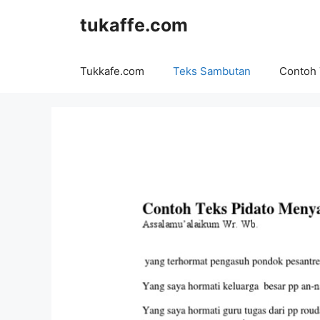
Langsung
tukaffe.com
ke
isi
Tukkafe.com
Teks Sambutan
Contoh