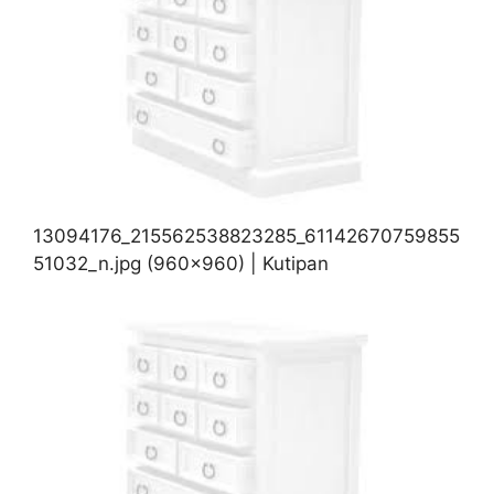
13094176_215562538823285_61142670759855
51032_n.jpg (960×960) | Kutipan