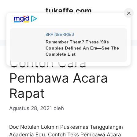
Langsung
tukaffe.com
ke
isi
Menu
Contoh Cara
Pembawa Acara
Rapat
Agustus 28, 2021
oleh
Doc Notulen Lokmin Puskesmas Tanggulangin
Academia Edu. Contoh Teks Pembawa Acara