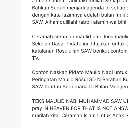
Jamaah Jumat rahimakumullah Setiap tang
Bahkan Sudah menjadi agenda di setiap s
dengan kata lazimnya adalah bulan mul
SAW. Alhamdulillahi rabbil alamin wa bihi
Ceramah ceramah maulid nabi lucu maulid
Sekolah Dasar Pidato ini ditujukan untu
katulanan Rosulullah SAW berikut contoh
TV.
Contoh Naskah Pidato Maulid Nabi untuk 
Peringatan Maulid Rosul SD N Berahan K
SAW. Ibadah Sederhana Di Bulan Mengena
TEKS MAULID NABI MUHAMMAD SAW UN
pray IN HEAVEN FOR THAT IS NOT ANSWER
marilah kita. Ceramah Islam Untuk Anak S