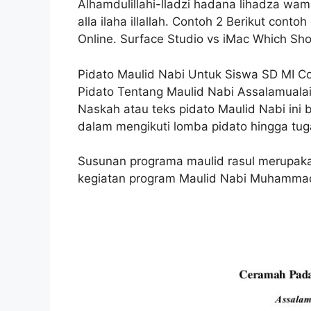
Alhamdulillahi-lladzi hadana lihadza wam
alla ilaha illallah. Contoh 2 Berikut cont
Online. Surface Studio vs iMac Which Sho
Pidato Maulid Nabi Untuk Siswa SD MI Co
Pidato Tentang Maulid Nabi Assalamuala
Naskah atau teks pidato Maulid Nabi ini 
dalam mengikuti lomba pidato hingga tug
Susunan programa maulid rasul merupak
kegiatan program Maulid Nabi Muhammad