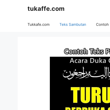
Langsung
tukaffe.com
ke
isi
Tukkafe.com
Teks Sambutan
Contoh