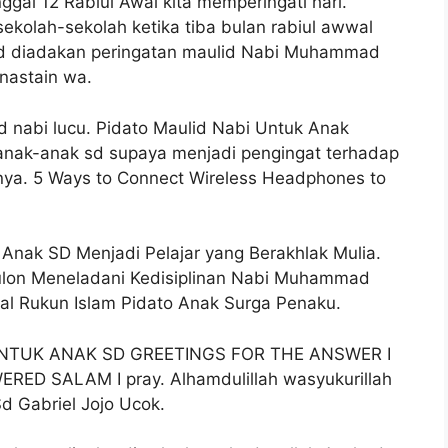
gal 12 Rabiul Awal kita memperingati hari.
ekolah-sekolah ketika tiba bulan rabiul awwal
ud diadakan peringatan maulid Nabi Muhammad
 nastain wa.
 nabi lucu. Pidato Maulid Nabi Untuk Anak
k anak-anak sd supaya menjadi pengingat terhadap
nya. 5 Ways to Connect Wireless Headphones to
Anak SD Menjadi Pelajar yang Berakhlak Mulia.
ulon Meneladani Kedisiplinan Nabi Muhammad
l Rukun Islam Pidato Anak Surga Penaku.
TUK ANAK SD GREETINGS FOR THE ANSWER I
ED SALAM I pray. Alhamdulillah wasyukurillah
d Gabriel Jojo Ucok.