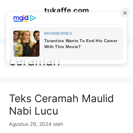
Langsung
tukaffe.com
ke
isi
Menu
ceramah
Teks Ceramah Maulid
Nabi Lucu
Agustus 29, 2024
oleh