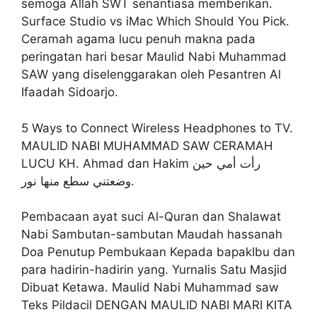
semoga Allah SWT senantiasa memberikan.
Surface Studio vs iMac Which Should You Pick.
Ceramah agama lucu penuh makna pada
peringatan hari besar Maulid Nabi Muhammad
SAW yang diselenggarakan oleh Pesantren Al
Ifaadah Sidoarjo.
5 Ways to Connect Wireless Headphones to TV.
MAULID NABI MUHAMMAD SAW CERAMAH
LUCU KH. Ahmad dan Hakim رأت أمي حين
وضعتني سطع منها نور.
Pembacaan ayat suci Al-Quran dan Shalawat
Nabi Sambutan-sambutan Maudah hassanah
Doa Penutup Pembukaan Kepada bapakIbu dan
para hadirin-hadirin yang. Yurnalis Satu Masjid
Dibuat Ketawa. Maulid Nabi Muhammad saw
Teks Pildacil DENGAN MAULID NABI MARI KITA