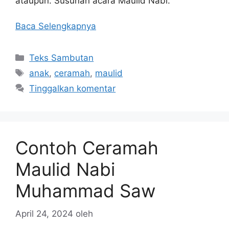
ataupun. Susunan acara Maulid Nabi.
Baca Selengkapnya
Kategori
Teks Sambutan
Tag
anak
,
ceramah
,
maulid
Tinggalkan komentar
Contoh Ceramah
Maulid Nabi
Muhammad Saw
April 24, 2024
oleh