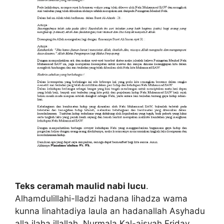
Teks ceramah maulid nabi lucu
.
Alhamdulillahi-lladzi hadana lihadza wama
kunna linahtadiya laula an hadanallah Asyhadu
alla ilaha illallah. Nurmala Kal-aisyah Friday