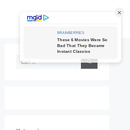
Cari
untuk: