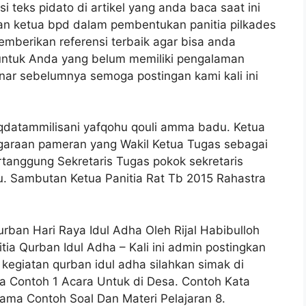
 teks pidato di artikel yang anda baca saat ini
an ketua bpd dalam pembentukan panitia pilkades
mberikan referensi terbaik agar bisa anda
 untuk Anda yang belum memiliki pengalaman
nar sebelumnya semoga postingan kami kali ini
 uqdatammilisani yafqohu qouli amma badu. Ketua
ggaraan pameran yang Wakil Ketua Tugas sebagai
tanggung Sekretaris Tugas pokok sekretaris
u. Sambutan Ketua Panitia Rat Tb 2015 Rahastra
rban Hari Raya Idul Adha Oleh Rijal Habibulloh
ia Qurban Idul Adha – Kali ini admin postingkan
kegiatan qurban idul adha silahkan simak di
a Contoh 1 Acara Untuk di Desa. Contoh Kata
ama Contoh Soal Dan Materi Pelajaran 8.