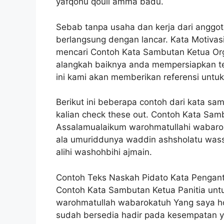
yafqohu qouli amma badu.
Sebab tanpa usaha dan kerja dari anggot
berlangsung dengan lancar. Kata Motivasi
mencari Contoh Kata Sambutan Ketua Org
alangkah baiknya anda mempersiapkan te
ini kami akan memberikan referensi untu
Berikut ini beberapa contoh dari kata s
kalian check these out. Contoh Kata Samb
Assalamualaikum warohmatullahi wabaroka
ala umuriddunya waddin ashsholatu wassa
alihi washohbihi ajmain.
Contoh Teks Naskah Pidato Kata Pengant
Contoh Kata Sambutan Ketua Panitia un
warohmatullah wabarokatuh Yang saya hor
sudah bersedia hadir pada kesempatan ya