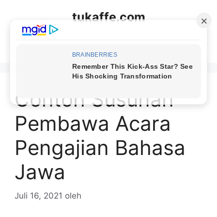
Langsung
tukaffe.com
ke
isi
Menu
Contoh Susunan
Pembawa Acara
Pengajian Bahasa
Jawa
Juli 16, 2021
oleh