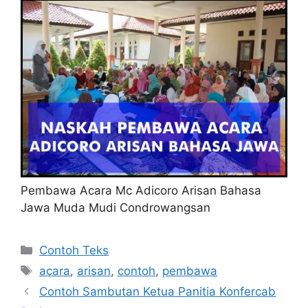
Pembawa Acara Mc Adicoro Arisan Bahasa
Jawa Muda Mudi Condrowangsan
Kategori
Contoh Teks
Tag
acara
,
arisan
,
contoh
,
pembawa
Contoh Sambutan Ketua Panitia Konfercab