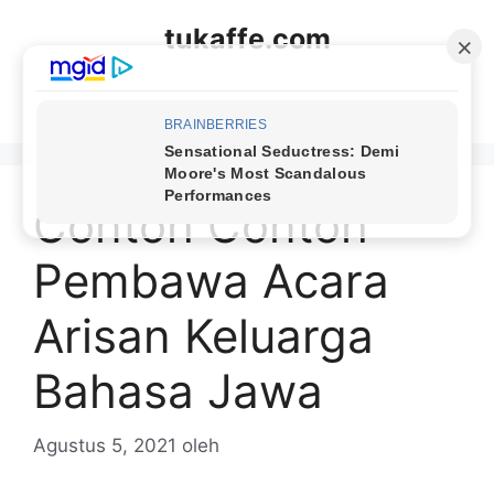
Langsung
tukaffe.com
ke
isi
Menu
Contoh Contoh
Pembawa Acara
Arisan Keluarga
Bahasa Jawa
Agustus 5, 2021
oleh