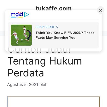
Langsung
tukaffe.com
ke
isi
Menu
Contoh Judul
Tentang Hukum
Perdata
Agustus 5, 2021
oleh