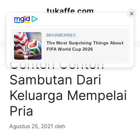
Langsung
tukaffe.com
ke
isi
Menu
Contoh Contoh
Sambutan Dari
Keluarga Mempelai
Pria
Agustus 25, 2021
oleh