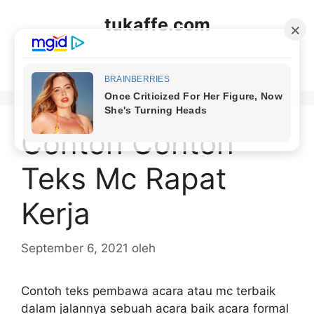
Langsung
tukaffe.com
ke
isi
Menu
Contoh Contoh
Teks Mc Rapat
Kerja
September 6, 2021
oleh
Contoh teks pembawa acara atau mc terbaik
dalam jalannya sebuah acara baik acara formal