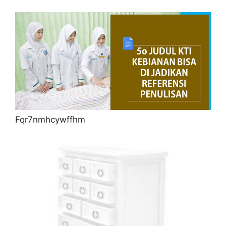
Fqr7nmhcywffhm