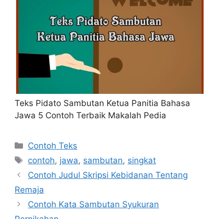
Teks Pidato Sambutan Ketua Panitia Bahasa
Jawa 5 Contoh Terbaik Makalah Pedia
Kategori
Contoh Teks
Tag
contoh
,
jawa
,
sambutan
,
singkat
Contoh Judul Skripsi Kebidanan Tentang
Remaja
Contoh Kata Sambutan Syukuran