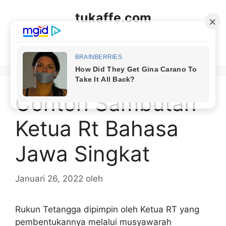
Langsung
tukaffe.com
ke
isi
Menu
Contoh Sambutan
Ketua Rt Bahasa
Jawa Singkat
Januari 26, 2022
oleh
Rukun Tetangga dipimpin oleh Ketua RT yang
pembentukannya melalui musyawarah