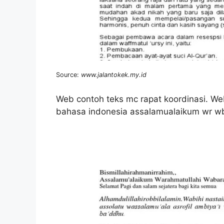
Source:
www.jalantokek.my.id
Web contoh teks mc rapat koordinasi. W
bahasa indonesia assalamualaikum wr wb