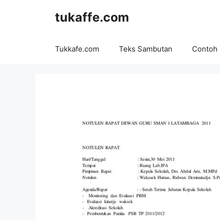
Langsung
tukaffe.com
ke
isi
Tukkafe.com
Teks Sambutan
Contoh