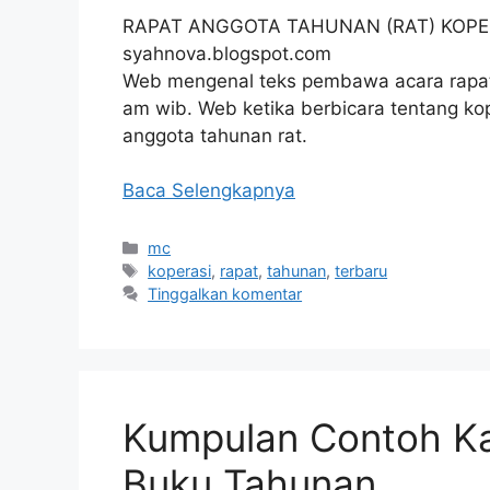
RAPAT ANGGOTA TAHUNAN (RAT) KOPER
syahnova.blogspot.com
Web mengenal teks pembawa acara rapat
am wib. Web ketika berbicara tentang ko
anggota tahunan rat.
Baca Selengkapnya
Kategori
mc
Tag
koperasi
,
rapat
,
tahunan
,
terbaru
Tinggalkan komentar
Kumpulan Contoh Ka
Buku Tahunan